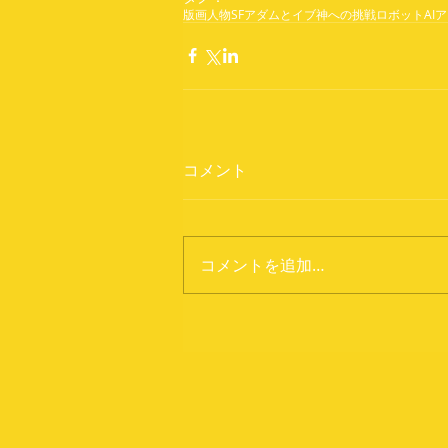
版画
人物
SF
アダムとイブ
神への挑戦
ロボット
AI
ア
コメント
コメントを追加…