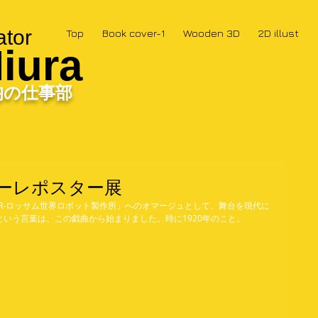
ator
Top
Book cover-1
Wooden 3D
2D illust
iura
均の仕事部
ーレポスター展
R-ロッサム世界ロボット製作所」へのオマージュとして、舞台を現代に
いう言葉は、この戯曲から始まりました。時に1920年のこと。