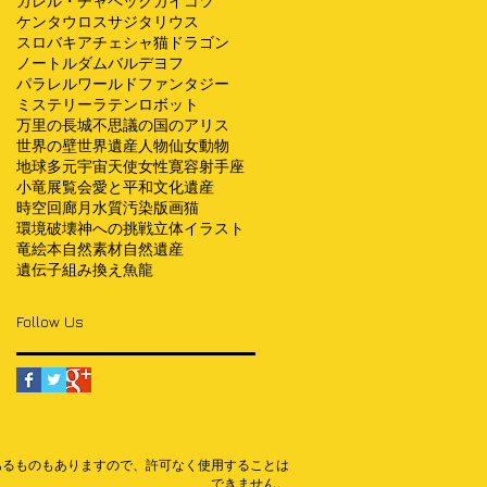
カレル・チャペック
ガイコツ
ケンタウロス
サジタリウス
スロバキア
チェシャ猫
ドラゴン
ノートルダム
バルデヨフ
パラレルワールド
ファンタジー
ミステリー
ラテン
ロボット
万里の長城
不思議の国のアリス
世界の壁
世界遺産
人物
仙女
動物
地球
多元宇宙
天使
女性
寛容
射手座
小竜
展覧会
愛と平和
文化遺産
時空回廊
月
水質汚染
版画
猫
環境破壊
神への挑戦
立体イラスト
竜
絵本
自然素材
自然遺産
遺伝子組み換え
魚
龍
Follow Us
あるものもありますので、許可なく使用することは
できません。