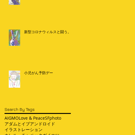
新型コロナウィルスと闘う。
小児がん予防デー
Search By Tags
AI
GMO
Love & Peace
SF
photo
アダムとイブ
アンドロイド
イラストレーション