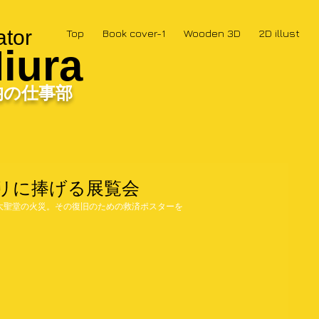
ator
Top
Book cover-1
Wooden 3D
2D illust
iura
均の仕事部
リに捧げる展覧会
大聖堂の火災。その復旧のための救済ポスターを