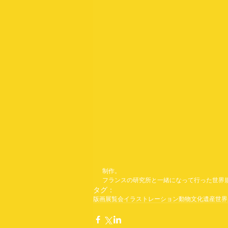
制作。
フランスの研究所と一緒になって行った世界
タグ：
版画
展覧会
イラストレーション
動物
文化遺産
世界