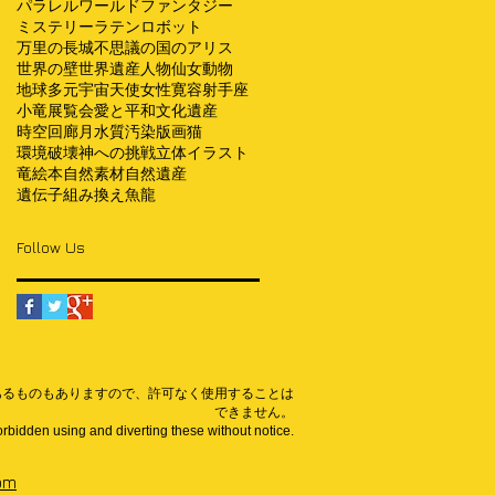
パラレルワールド
ファンタジー
ミステリー
ラテン
ロボット
万里の長城
不思議の国のアリス
世界の壁
世界遺産
人物
仙女
動物
地球
多元宇宙
天使
女性
寛容
射手座
小竜
展覧会
愛と平和
文化遺産
時空回廊
月
水質汚染
版画
猫
環境破壊
神への挑戦
立体イラスト
竜
絵本
自然素材
自然遺産
遺伝子組み換え
魚
龍
Follow Us
あるものもありますので、許可なく使用することは
できません。
forbidden using and diverting these without notice.
om