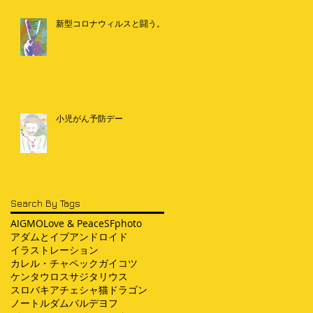
新型コロナウィルスと闘う。
小児がん予防デー
Search By Tags
AI
GMO
Love & Peace
SF
photo
アダムとイブ
アンドロイド
イラストレーション
カレル・チャペック
ガイコツ
ケンタウロス
サジタリウス
スロバキア
チェシャ猫
ドラゴン
ノートルダム
バルデヨフ