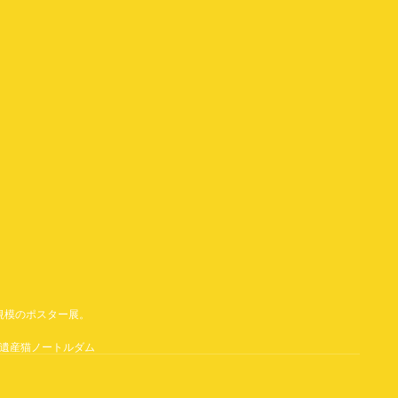
規模のポスター展。
遺産
猫
ノートルダム