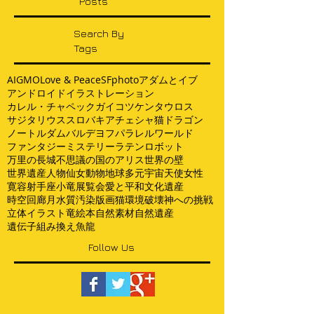
Posts
Search By
Tags
AI
GMO
Love & Peace
SF
photo
アダムとイブ
アンドロイド
イラストレーション
カレル・チャペック
ガイコツ
ケンタウロス
サジタリウス
スロバキア
チェシャ猫
ドラゴン
ノートルダム
バルデヨフ
パラレルワールド
ファンタジー
ミステリー
ラテン
ロボット
万里の長城
不思議の国のアリス
世界の壁
世界遺産
人物
仙女
動物
地球
多元宇宙
天使
女性
寛容
射手座
小竜
展覧会
愛と平和
文化遺産
時空回廊
月
水質汚染
版画
猫
環境破壊
神への挑戦
立体イラスト
竜
絵本
自然素材
自然遺産
遺伝子組み換え
魚
龍
Follow Us