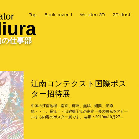
ator
Top
Book cover-1
Wooden 3D
2D illust
iura
均の仕事部
江南コンテクスト国際ポス
ター招待展
中国の江南地域、南京、蘇州、無錫、紹興、景徳
鎮・・・。長江・・旧称揚子江の南岸一帯の観光をアピー
ルする内容のポスター展です。 会期：2019年10月27
日-11月10日; 会場：Jiangnan Context Forum会場・アー
トギャラリー