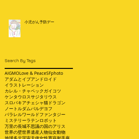
小児がん予防デー
Search By Tags
AI
GMO
Love & Peace
SF
photo
アダムとイブ
アンドロイド
イラストレーション
カレル・チャペック
ガイコツ
ケンタウロス
サジタリウス
スロバキア
チェシャ猫
ドラゴン
ノートルダム
バルデヨフ
パラレルワールド
ファンタジー
ミステリー
ラテン
ロボット
万里の長城
不思議の国のアリス
世界の壁
世界遺産
人物
仙女
動物
地球
多元宇宙
天使
女性
寛容
射手座