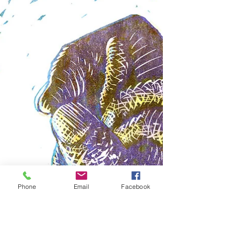
Puebla de los Ángeles、天
使のプエブラ
メキシコ、プエブラのザカテカンにある市民のグループ
が、自治体の避難所の仕事の遂行支援のため、「私たちの
兄弟のためのポスター」と呼ばれるこのプロジェクトを企
画しました。 私たちが寄付として作ったポスターは現地で
販売され、避難所や病院建設のための義援金となります。
Phone
Email
Facebook